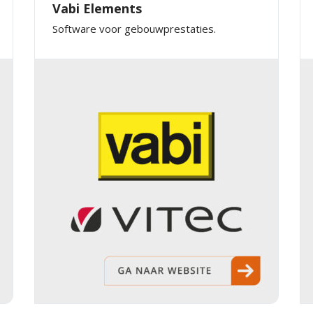
Vabi Elements
Software voor gebouwprestaties.
×
EXAMPLE POP-UP
Tristique sollicitudin nibh sit amet commodo nulla.
Penatibus et magnis dis parturient montes nascetur