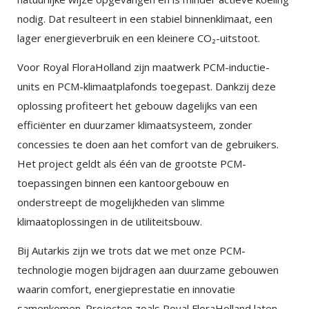
auctor eu. Interdum posuere lorem ipsum dolor sit
nodig. Dat resulteert in een stabiel binnenklimaat, een
amet consectetur adipiscing.
lager energieverbruik en een kleinere CO₂-uitstoot.
Voor Royal FloraHolland zijn maatwerk PCM-inductie-
units en PCM-klimaatplafonds toegepast. Dankzij deze
oplossing profiteert het gebouw dagelijks van een
efficiënter en duurzamer klimaatsysteem, zonder
concessies te doen aan het comfort van de gebruikers.
Het project geldt als één van de grootste PCM-
toepassingen binnen een kantoorgebouw en
onderstreept de mogelijkheden van slimme
klimaatoplossingen in de utiliteitsbouw.
Bij Autarkis zijn we trots dat we met onze PCM-
technologie mogen bijdragen aan duurzame gebouwen
waarin comfort, energieprestatie en innovatie
samenkomen. Projecten zoals Royal FloraHolland laten