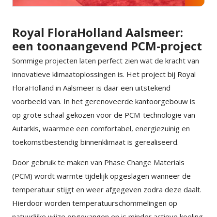
Royal FloraHolland Aalsmeer:
een toonaangevend PCM-project
×
EXAMPLE POP-UP
Sommige projecten laten perfect zien wat de kracht van
innovatieve klimaatoplossingen is. Het project bij Royal
Tristique sollicitudin nibh sit amet commodo nulla.
FloraHolland in Aalsmeer is daar een uitstekend
Penatibus et magnis dis parturient montes
×
SHARE
voorbeeld van. In het gerenoveerde kantoorgebouw is
nascetur ridiculus mus. Id aliquet risus feugiat in
op grote schaal gekozen voor de PCM-technologie van
ante. Nullam vehicula ipsum a arcu. Tristique
Facebook
Autarkis, waarmee een comfortabel, energiezuinig en
magna sit amet purus gravida quis blandit turpis.
toekomstbestendig binnenklimaat is gerealiseerd.
Tortor consequat id porta nibh venenatis cras sed
Twitter
Door gebruik te maken van Phase Change Materials
felis.
(PCM) wordt warmte tijdelijk opgeslagen wanneer de
Faucibus vitae aliquet nec ullamcorper sit amet
temperatuur stijgt en weer afgegeven zodra deze daalt.
LinkedIn
risus nullam. Orci sagittis eu volutpat odio facilisis
Hierdoor worden temperatuurschommelingen op
mauris sit. Nisl nisi scelerisque eu ultrices vitae
natuurlijke wijze opgevangen en is minder actieve koeling