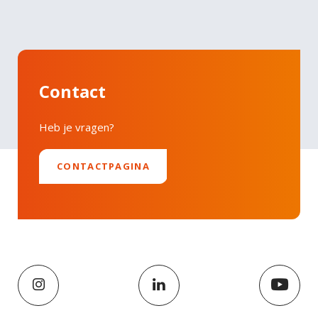
LinkedIn
risus nullam. Orci sagittis eu volutpat odio facilisis
mauris sit. Nisl nisi scelerisque eu ultrices vitae
auctor eu. Interdum posuere lorem ipsum dolor sit
amet consectetur adipiscing.
Contact
Heb je vragen?
CONTACTPAGINA