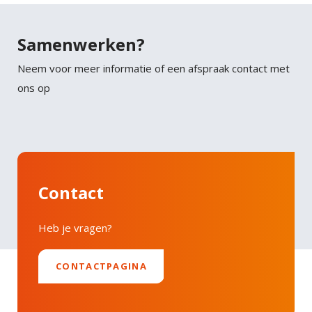
Tortor consequat id porta nibh venenatis cras sed
Twitter
felis.
Samenwerken?
Faucibus vitae aliquet nec ullamcorper sit amet
LinkedIn
Neem voor meer informatie of een afspraak contact met
risus nullam. Orci sagittis eu volutpat odio facilisis
ons op
mauris sit. Nisl nisi scelerisque eu ultrices vitae
auctor eu. Interdum posuere lorem ipsum dolor sit
amet consectetur adipiscing.
Contact
Heb je vragen?
CONTACTPAGINA