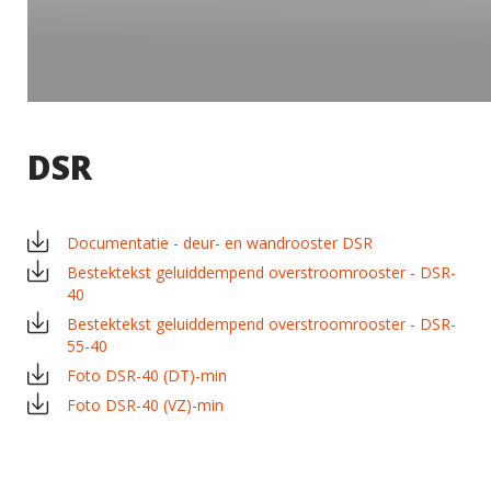
DSR
Documentatie - deur- en wandrooster DSR
Bestektekst geluiddempend overstroomrooster - DSR-
×
EXAMPLE POP-UP
40
Bestektekst geluiddempend overstroomrooster - DSR-
Tristique sollicitudin nibh sit amet commodo nulla.
55-40
Penatibus et magnis dis parturient montes
Foto DSR-40 (DT)-min
×
SHARE
nascetur ridiculus mus. Id aliquet risus feugiat in
Foto DSR-40 (VZ)-min
ante. Nullam vehicula ipsum a arcu. Tristique
Facebook
magna sit amet purus gravida quis blandit turpis.