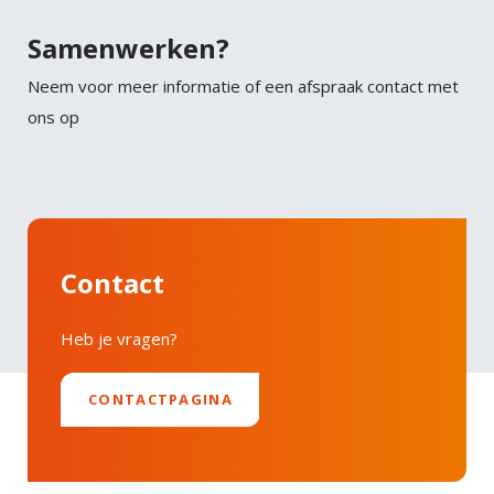
Twitter
felis.
Samenwerken?
Faucibus vitae aliquet nec ullamcorper sit amet
LinkedIn
Neem voor meer informatie of een afspraak contact met
risus nullam. Orci sagittis eu volutpat odio facilisis
ons op
mauris sit. Nisl nisi scelerisque eu ultrices vitae
auctor eu. Interdum posuere lorem ipsum dolor sit
amet consectetur adipiscing.
Contact
Heb je vragen?
CONTACTPAGINA