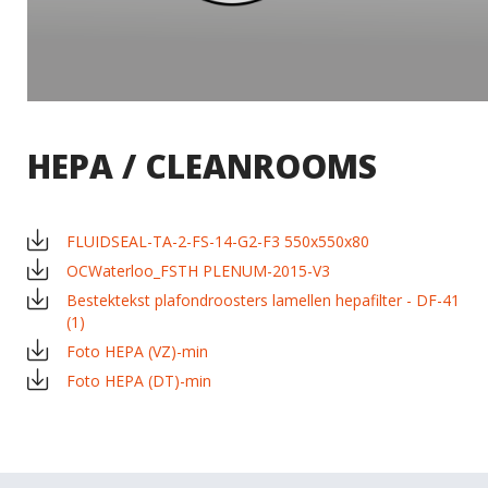
HEPA / CLEANROOMS
FLUIDSEAL-TA-2-FS-14-G2-F3 550x550x80
×
EXAMPLE POP-UP
OCWaterloo_FSTH PLENUM-2015-V3
Bestektekst plafondroosters lamellen hepafilter - DF-41
(1)
Tristique sollicitudin nibh sit amet commodo nulla.
Foto HEPA (VZ)-min
Penatibus et magnis dis parturient montes
×
SHARE
Foto HEPA (DT)-min
nascetur ridiculus mus. Id aliquet risus feugiat in
ante. Nullam vehicula ipsum a arcu. Tristique
Facebook
magna sit amet purus gravida quis blandit turpis.
Tortor consequat id porta nibh venenatis cras sed