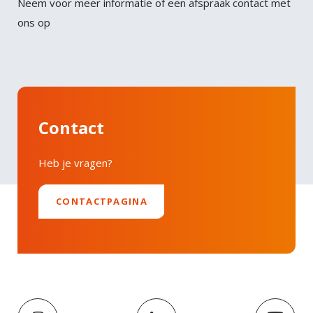
Neem voor meer informatie of een afspraak contact met
Faucibus vitae aliquet nec ullamcorper sit amet
ons op
LinkedIn
risus nullam. Orci sagittis eu volutpat odio facilisis
mauris sit. Nisl nisi scelerisque eu ultrices vitae
auctor eu. Interdum posuere lorem ipsum dolor sit
amet consectetur adipiscing.
Contact
Heb je vragen?
CONTACTPAGINA