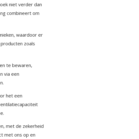
oek niet verder dan
ming combineert om
hnieken, waardoor er
 producten zoals
ien te bewaren,
n via een
n.
oor het een
entilatiecapaciteit
e.
en, met de zekerheid
ct met ons op en