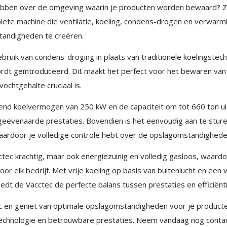
×
EXAMPLE POP-UP
hebben over de omgeving waarin je producten worden bewaard? Z
lete machine die ventilatie, koeling, condens-drogen en verwar
Tristique sollicitudin nibh sit amet commodo nulla.
tandigheden te creëren.
Penatibus et magnis dis parturient montes nascetur
bruik van condens-droging in plaats van traditionele koelingstec
ridiculus mus. Id aliquet risus feugiat in ante. Nullam
×
SHARE
rdt geïntroduceerd. Dit maakt het perfect voor het bewaren van
vehicula ipsum a arcu. Tristique magna sit amet
vochtgehalte cruciaal is.
purus gravida quis blandit turpis. Tortor consequat
Facebook
id porta nibh venenatis cras sed felis.
Twitter
nd koelvermogen van 250 kW en de capaciteit om tot 660 ton u
LinkedIn
geëvenaarde prestaties. Bovendien is het eenvoudig aan te sture
Faucibus vitae aliquet nec ullamcorper sit amet risus
rdoor je volledige controle hebt over de opslagomstandighede
nullam. Orci sagittis eu volutpat odio facilisis mauris
sit. Nisl nisi scelerisque eu ultrices vitae auctor eu.
cctec krachtig, maar ook energiezuinig en volledig gasloos, waard
Interdum posuere lorem ipsum dolor sit amet
r elk bedrijf. Met vrije koeling op basis van buitenlucht en een v
consectetur adipiscing.
edt de Vacctec de perfecte balans tussen prestaties en efficiënti
c en geniet van optimale opslagomstandigheden voor je product
echnologie en betrouwbare prestaties. Neem vandaag nog conta