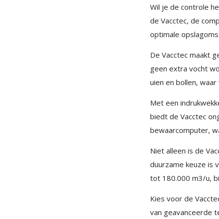
Wil je de controle 
de Vacctec, de comp
optimale opslagoms
De Vacctec maakt ge
geen extra vocht wo
uien en bollen, waar 
Met een indrukwekke
biedt de Vacctec on
bewaarcomputer, waa
Niet alleen is de Va
duurzame keuze is voo
tot 180.000 m3/u, bi
Kies voor de Vaccte
van geavanceerde t