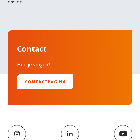
ons op
Faucibus vitae aliquet nec ullamcorper sit amet
LinkedIn
risus nullam. Orci sagittis eu volutpat odio facilisis
mauris sit. Nisl nisi scelerisque eu ultrices vitae
auctor eu. Interdum posuere lorem ipsum dolor sit
amet consectetur adipiscing.
Contact
Heb je vragen?
CONTACTPAGINA