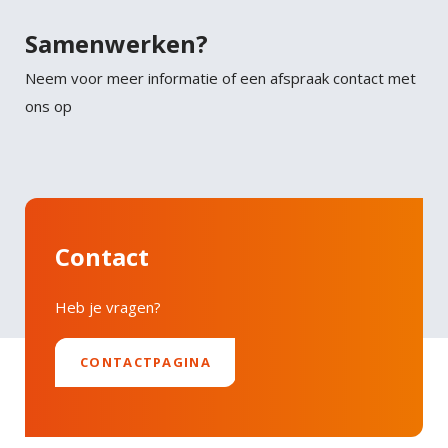
Twitter
felis.
Samenwerken?
Faucibus vitae aliquet nec ullamcorper sit amet
LinkedIn
Neem voor meer informatie of een afspraak contact met
risus nullam. Orci sagittis eu volutpat odio facilisis
ons op
mauris sit. Nisl nisi scelerisque eu ultrices vitae
auctor eu. Interdum posuere lorem ipsum dolor sit
amet consectetur adipiscing.
Contact
Heb je vragen?
CONTACTPAGINA