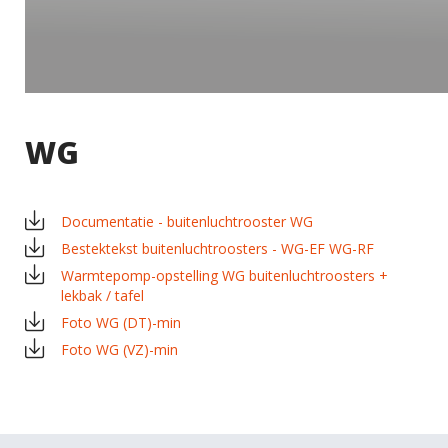
WG
Documentatie - buitenluchtrooster WG
×
EXAMPLE POP-UP
Bestektekst buitenluchtroosters - WG-EF WG-RF
Warmtepomp-opstelling WG buitenluchtroosters +
lekbak / tafel
Tristique sollicitudin nibh sit amet commodo nulla.
Foto WG (DT)-min
Penatibus et magnis dis parturient montes
×
SHARE
Foto WG (VZ)-min
nascetur ridiculus mus. Id aliquet risus feugiat in
ante. Nullam vehicula ipsum a arcu. Tristique
Facebook
magna sit amet purus gravida quis blandit turpis.
Tortor consequat id porta nibh venenatis cras sed