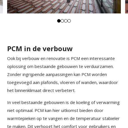
×
EXAMPLE POP-UP
Tristique sollicitudin nibh sit amet commodo nulla.
PCM in de verbouw
Penatibus et magnis dis parturient montes
×
SHARE
nascetur ridiculus mus. Id aliquet risus feugiat in
Ook bij verbouw en renovatie is PCM een interessante
ante. Nullam vehicula ipsum a arcu. Tristique
oplossing om bestaande gebouwen te verduurzamen.
Facebook
magna sit amet purus gravida quis blandit turpis.
Zonder ingrijpende aanpassingen kan PCM worden
Tortor consequat id porta nibh venenatis cras sed
toegevoegd aan plafonds, vloeren of wanden, waardoor
Twitter
felis.
het binnenklimaat direct verbetert.
Faucibus vitae aliquet nec ullamcorper sit amet
In veel bestaande gebouwen is de koeling of verwarming
LinkedIn
risus nullam. Orci sagittis eu volutpat odio facilisis
niet optimaal. PCM kan hier uitkomst bieden door
mauris sit. Nisl nisi scelerisque eu ultrices vitae
warmtepieken op te vangen en de temperatuur stabieler
auctor eu. Interdum posuere lorem ipsum dolor sit
te maken. Dit verhoogt het comfort voor gebruikers en