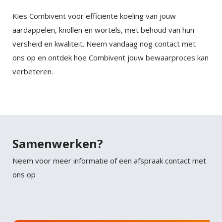
mauris sit. Nisl nisi scelerisque eu ultrices vitae
Kies Combivent voor efficiënte koeling van jouw
auctor eu. Interdum posuere lorem ipsum dolor sit
aardappelen, knollen en wortels, met behoud van hun
amet consectetur adipiscing.
versheid en kwaliteit. Neem vandaag nog contact met
ons op en ontdek hoe Combivent jouw bewaarproces kan
verbeteren.
Samenwerken?
Neem voor meer informatie of een afspraak contact met
ons op