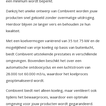
een minimum wordt beperkt.
Dankzij het unieke ontwerp van Combivent worden jouw
producten snel gekoeld zonder overmatige uitdroging.
Hierdoor blijven ze langer vers en behouden ze hun
kwaliteit.
×
EXAMPLE POP-UP
Met een koelvermogen variërend van 35 tot 75 kW en de
Tristique sollicitudin nibh sit amet commodo nulla.
mogelijkheid van vrije koeling op basis van buitenlucht,
Penatibus et magnis dis parturient montes
biedt Combivent uitstekende prestaties in verschillende
×
SHARE
nascetur ridiculus mus. Id aliquet risus feugiat in
omgevingen. Bovendien beschikt het over een
ante. Nullam vehicula ipsum a arcu. Tristique
automatische ontdooicyclus en een luchtstroom van
Facebook
magna sit amet purus gravida quis blandit turpis.
28.000 tot 60.000 m3/u, waardoor het koelproces
Tortor consequat id porta nibh venenatis cras sed
geoptimaliseerd wordt.
Twitter
felis.
Combivent biedt niet alleen koeling, maar ventileert ook
Faucibus vitae aliquet nec ullamcorper sit amet
tijdens het bewaarproces, waardoor een optimale
LinkedIn
risus nullam. Orci sagittis eu volutpat odio facilisis
omgeving voor jouw producten wordt gegarandeerd.